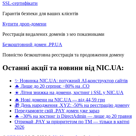
SSL-сертифікати
Гарантія безпеки для ваших клієнтів
Купити дроп-домени
Реєстрація видалених доменів з seo показниками
Безкоштовний домен .PP.UA
Повністю безкоштовна реєстрація та продовження домену
Останні акції та новини від NIC.UA:
✨ Новинка NIC.UA: потужний AI-конструктор сайтів
🔥 Лише до 20 серпня: −80% на .CO
☀️ Літня знижка на домени, хостинг і SSL у NIC.UA
🔥 Нові домени на NIC.UA — від 44,59 грн
🎁 День народження .XYZ: -50% на реєстрацію домену
Передзамовте свій .PAY домен уже зараз
🔥 –30% на хостинг із DirectAdmin — лише до 20 травня
Отримай .PAY за пріоритетом по ТМ — тільки в квітні
2026